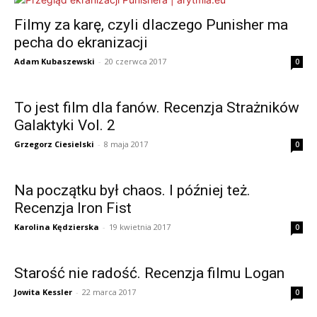
Filmy za karę, czyli dlaczego Punisher ma
pecha do ekranizacji
Adam Kubaszewski
-
20 czerwca 2017
0
To jest film dla fanów. Recenzja Strażników
Galaktyki Vol. 2
Grzegorz Ciesielski
-
8 maja 2017
0
Na początku był chaos. I później też.
Recenzja Iron Fist
Karolina Kędzierska
-
19 kwietnia 2017
0
Starość nie radość. Recenzja filmu Logan
Jowita Kessler
-
22 marca 2017
0