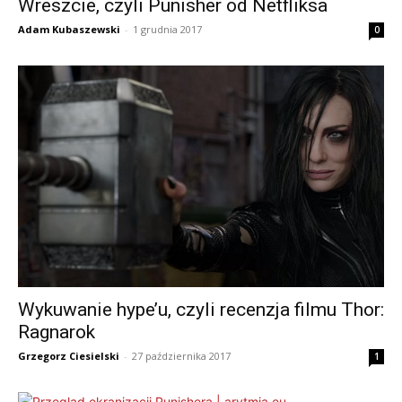
Wreszcie, czyli Punisher od Netfliksa
Adam Kubaszewski
-
1 grudnia 2017
0
Wykuwanie hype’u, czyli recenzja filmu Thor:
Ragnarok
Grzegorz Ciesielski
-
27 października 2017
1