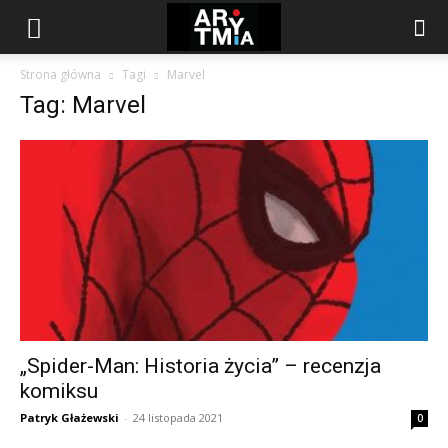
arytmia.eu
Strona główna
Tagi
Marvel
Tag: Marvel
„Spider-Man: Historia życia” – recenzja
komiksu
Patryk Głażewski
-
24 listopada 2021
0