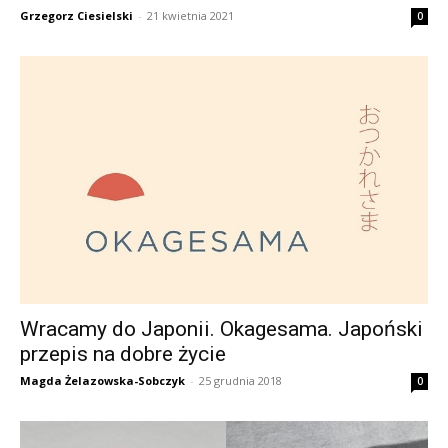
Grzegorz Ciesielski
-
21 kwietnia 2021
0
Wracamy do Japonii. Okagesama. Japoński
przepis na dobre życie
Magda Żelazowska-Sobczyk
-
25 grudnia 2018
0