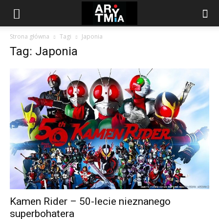
arytmia.eu
Strona główna
Tagi
Japonia
Tag: Japonia
Kamen Rider – 50-lecie nieznanego
superbohatera