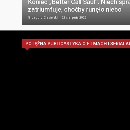
Koniec „Better Call Saul”. Niech sp
zatriumfuje, choćby runęło niebo
Grzegorz Ciesielski
-
22 sierpnia 2022
POTĘŻNA PUBLICYSTYKA O FILMACH I SERIALA