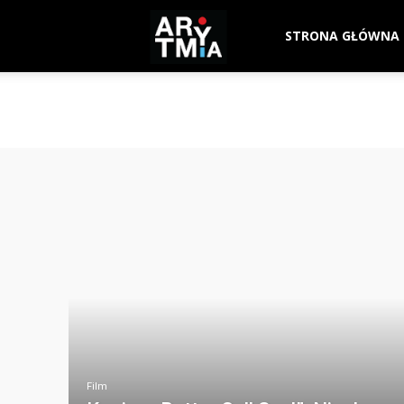
arytmia.eu
STRONA GŁÓWNA
Film