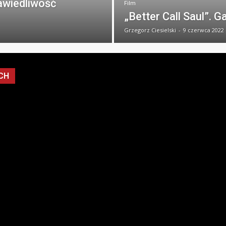
rawiedliwość
Film
„Better Call Saul”. 
Grzegorz Ciesielski
-
9 czerwca 2022
CH