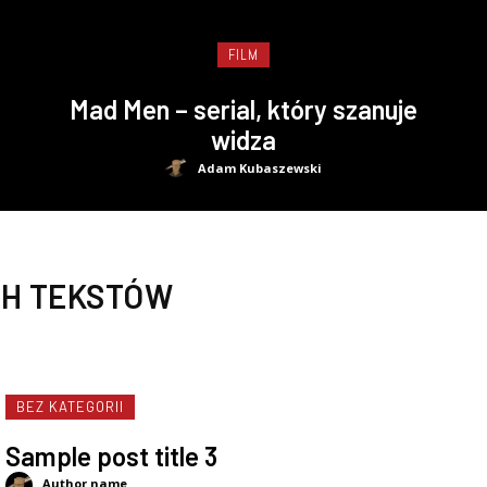
FILM
Mad Men – serial, który szanuje
widza
Adam Kubaszewski
H TEKSTÓW
BEZ KATEGORII
Sample post title 3
Author name