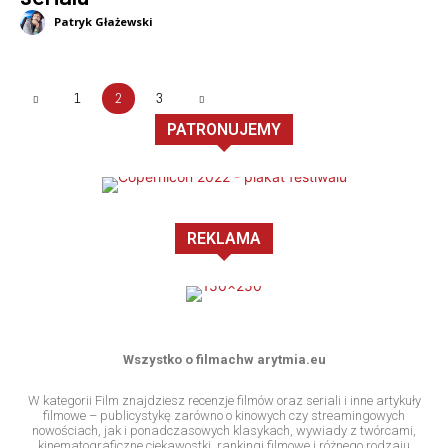
Patryk Głażewski
1
2
3
PATRONUJEMY
REKLAMA
Wszystko o filmachw arytmia.eu
W kategorii Film znajdziesz recenzje filmów oraz seriali i inne artykuły
filmowe – publicystykę zarówno o kinowych czy streamingowych
nowościach, jak i ponadczasowych klasykach, wywiady z twórcami,
kinematograficzne ciekawostki, rankingi filmowe i różnego rodzaju