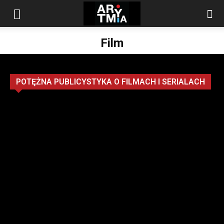
arytmia.eu
Film
POTĘŻNA PUBLICYSTYKA O FILMACH I SERIALACH