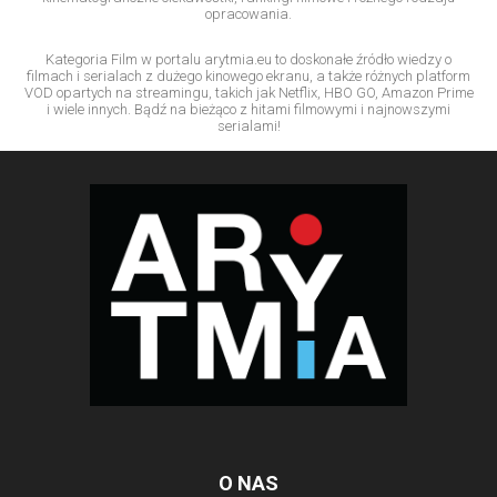
opracowania.
Kategoria Film w portalu arytmia.eu to doskonałe źródło wiedzy o
filmach i serialach z dużego kinowego ekranu, a także różnych platform
VOD opartych na streamingu, takich jak Netflix, HBO GO, Amazon Prime
i wiele innych. Bądź na bieżąco z hitami filmowymi i najnowszymi
serialami!
O NAS