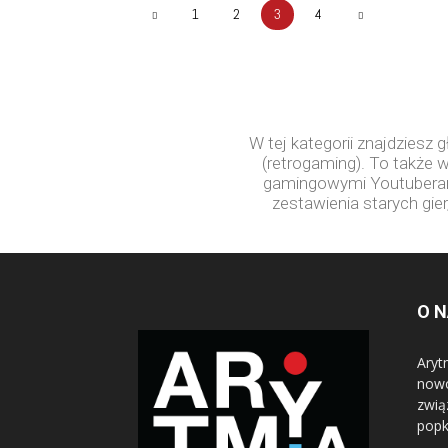
1
2
3
4
W tej kategorii znajdziesz 
(retrogaming). To także
gamingowymi Youtuberami i
zestawienia starych gie
O 
Aryt
nowo
zwią
popk