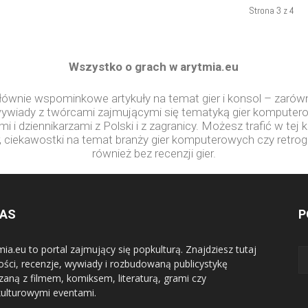
Strona 3 z 4
Wszystko o grach w arytmia.eu
głównie wspominkowe artykuły na temat gier i konsol – zarówn
 wywiady z twórcami zajmującymi się tematyką gier kompute
 dziennikarzami z Polski i z zagranicy. Możesz trafić w tej kat
r, ciekawostki na temat branży gier komputerowych czy retrog
również bez recenzji gier.
NAS
P
mia.eu to portal zajmujący się popkulturą. Znajdziesz tutaj
ści, recenzje, wywiady i rozbudowaną publicystykę
zaną z filmem, komiksem, literaturą, grami czy
ulturowymi eventami.