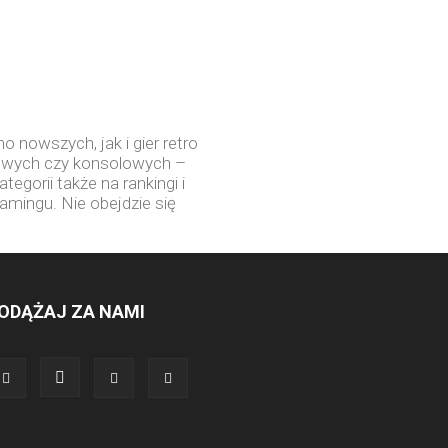
o nowszych, jak i gier retro
rowych czy konsolowych –
egorii także na rankingi i
amingu. Nie obejdzie się
ODĄŻAJ ZA NAMI