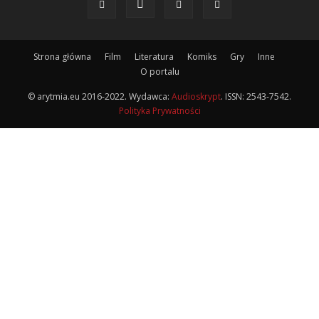
Strona główna
Film
Literatura
Komiks
Gry
Inne
O portalu
© arytmia.eu 2016-2022. Wydawca:
Audioskrypt
. ISSN: 2543-7542.
Polityka Prywatności