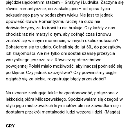
pięćdziesięcioletnim stażem – Grażyny i Ludwika. Zaczyna się
równie romantycznie, co zaskakująco – od opisu życia
seksualnego pary w podeszłym wieku. Nie jest to jednak
opowieść łzawa. Romantyzmu raczej za dużo nie
doświadczymy, za to ironii tu nie brakuje. Czy każdy z nas
chociaż raz nie marzył o tym, aby cofnąć czas i znowu
znaleźć się w innym momencie, w innych okolicznościach?
Bohaterom się to udało. Cofnęli się do lat 60., do początków
ich znajomości. Ale nie tylko oni dostali szansę przeżycia
wszystkiego jeszcze raz. Również społeczeństwo
powojennej Polski miało możliwość, aby inaczej podnieść się
po klęsce. Czy jednak szczęśliwie? Czy powinniśmy ciągle
oglądać się za siebie, rozpatrując błędy przeszłości?
Na uznanie zasługuje także bezpardonowość, połączona z
lekkością pióra Miłoszewskiego. Spodziewałam się czegoś w
stylu jego mistrzowskich kryminałów, ale nie zawiodłam się i
dostałam przekrój mentalności ludzi wczoraj i dziś. (Magda)
GRY