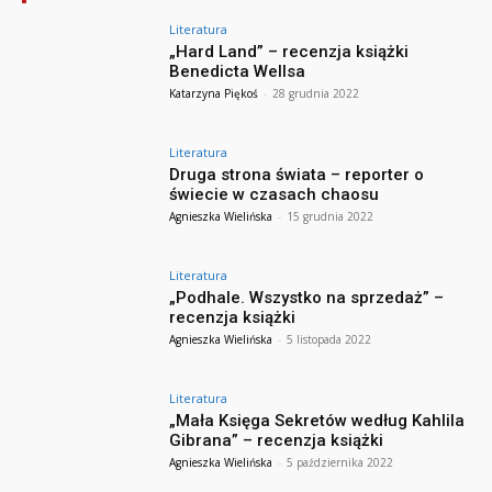
Literatura
„Hard Land” – recenzja książki
Benedicta Wellsa
Katarzyna Piękoś
-
28 grudnia 2022
Literatura
Druga strona świata – reporter o
świecie w czasach chaosu
Agnieszka Wielińska
-
15 grudnia 2022
Literatura
„Podhale. Wszystko na sprzedaż” –
recenzja książki
Agnieszka Wielińska
-
5 listopada 2022
Literatura
„Mała Księga Sekretów według Kahlila
Gibrana” – recenzja książki
Agnieszka Wielińska
-
5 października 2022