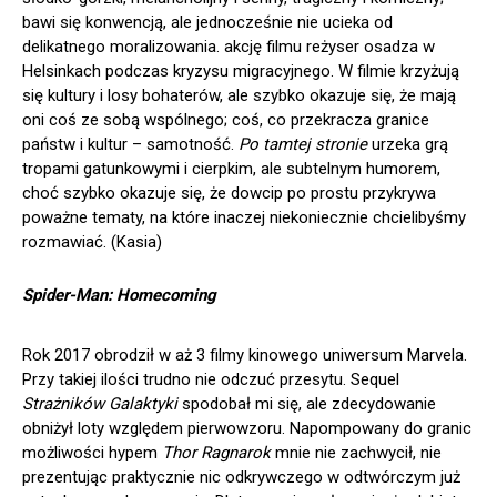
bawi się konwencją, ale jednocześnie nie ucieka od
delikatnego moralizowania. akcję filmu reżyser osadza w
Helsinkach podczas kryzysu migracyjnego. W filmie krzyżują
się kultury i losy bohaterów, ale szybko okazuje się, że mają
oni coś ze sobą wspólnego; coś, co przekracza granice
państw i kultur – samotność.
Po tamtej stronie
urzeka grą
tropami gatunkowymi i cierpkim, ale subtelnym humorem,
choć szybko okazuje się, że dowcip po prostu przykrywa
poważne tematy, na które inaczej niekoniecznie chcielibyśmy
rozmawiać. (Kasia)
Spider-Man: Homecoming
Rok 2017 obrodził w aż 3 filmy kinowego uniwersum Marvela.
Przy takiej ilości trudno nie odczuć przesytu. Sequel
Strażników Galaktyki
spodobał mi się, ale zdecydowanie
obniżył loty względem pierwowzoru. Napompowany do granic
możliwości hypem
Thor Ragnarok
mnie nie zachwycił, nie
prezentując praktycznie nic odkrywczego w odtwórczym już