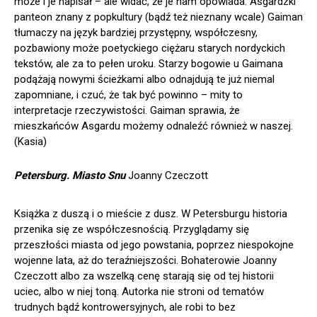
może i je napisał – ale widać, że je nam opowiada. Asgardzki
panteon znany z popkultury (bądź też nieznany wcale) Gaiman
tłumaczy na język bardziej przystępny, współczesny,
pozbawiony może poetyckiego ciężaru starych nordyckich
tekstów, ale za to pełen uroku. Starzy bogowie u Gaimana
podążają nowymi ścieżkami albo odnajdują te już niemal
zapomniane, i czuć, że tak być powinno – mity to
interpretacje rzeczywistości. Gaiman sprawia, że
mieszkańców Asgardu możemy odnaleźć również w naszej.
(Kasia)
Petersburg. Miasto Snu
Joanny Czeczott
Książka z duszą i o mieście z dusz. W Petersburgu historia
przenika się ze współczesnością. Przyglądamy się
przeszłości miasta od jego powstania, poprzez niespokojne
wojenne lata, aż do teraźniejszości. Bohaterowie Joanny
Czeczott albo za wszelką cenę starają się od tej historii
uciec, albo w niej toną. Autorka nie stroni od tematów
trudnych bądź kontrowersyjnych, ale robi to bez