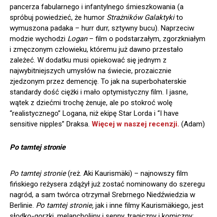
pancerza fabularnego i infantylnego śmieszkowania (a
spróbuj powiedzieć, że humor
Strażników Galaktyki
to
wymuszona padaka – hurr durr, sztywny bucu). Naprzeciw
modzie wychodzi
Logan
– film o podstarzałym, zgorzkniałym
i zmęczonym człowieku, któremu już dawno przestało
zależeć. W dodatku musi opiekować się jednym z
najwybitniejszych umysłów na świecie, prozaicznie
zjedzonym przez demencję. To jak na superbohaterskie
standardy dość ciężki i mało optymistyczny film. I jasne,
wątek z dziećmi trochę żenuje, ale po stokroć wolę
“realistycznego” Logana, niż ekipę Star Lorda i “I have
sensitive nipples” Draksa.
Więcej w naszej recenzji.
(Adam)
Po tamtej stronie
Po tamtej stronie
(reż. Aki Kaurismäki) – najnowszy film
fińskiego reżysera zdążył już zostać nominowany do szeregu
nagród, a sam twórca otrzymał Srebrnego Niedźwiedzia w
Berlinie.
Po tamtej stronie,
jak i inne filmy Kaurismäkiego, jest
słodko-gorzki, melancholijny i senny, tragiczny i komiczny;