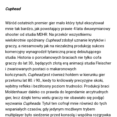
Cuphead
Wśród ostatnich premier gier mało który tytuł ekscytował
mnie tak bardzo, jak powstający prawie 4 lata dwuwymiarowy
shooter od studia MDHR. Na przekór wszystkiemu
wielokrotnie opóźniany
Cuphead
zdobył uznanie krytyków i
graczy, a niesamowity jak na niezależną produkcję sukces
komercyjny wynagrodził tytaniczną pracę debiutującego
studia. Historia o porcelanowych braciach nie tylko cofa
graczy do lat 30., będących złotą erą animacji studia Fleischer
i zwariowanych postaci o makaronowych
kończynach;
Cuphead
jest również hołdem w kierunku gier
przełomu lat 80. i 90., kiedy to królowały precyzyjne skoki,
wybitny refleks i bezlitosny poziom trudności. Produkcji braci
Moldenhauer daleko co prawda do legendarnie arcytrudnych
gier, lecz dzięki temu wielu graczy nie obawiało się podjąć
wyzwania
Cupheada
. Tytuł ten cofnął mnie również do tych
wspaniałych czasów, gdy jedynym możliwym trybem
multiplayer było siedzenie przed konsolą i wspólna rozgrywka