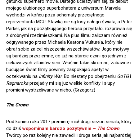
gatunku superhero movie. Dlatego ucieszyłem się, że debiut
mojego ulubionego superbohatera z uniwersum Marvela
wychodzi w końcu poza schematy przeciętnego
reprezentanta MCU. Stawką nie są losy całego świata, a Peter
Parker, jak na początkującego herosa przystało, rozprawia się
z drobnymi rzezimieszkami. Na plus filmu zaliczam również
odgrywanego przez Michaela Keatona Vulture’a, który nie
obrał sobie za cel niszczenia wszechświatów. Jego motywy
są bardziej przyziemne, co już na starcie czyni go jednym z
ciekawszych villainów serii. Właśnie takie skromne, zabawne i
budujące świat filmy powinny zaspokajać apetyt w
oczekiwaniu na
Infinity War
. Bo niestety po obejrzeniu
GoTG
i
Ragnaroka
przejadły mi się już wielkie konflikty i słupy
promieni wystrzeliwane w niebo. (Grzegorz)
The Crown
Pod koniec roku 2017 premierę miał drugi sezon serialu, który
do dziś
wspominam bardzo pozytywnie –
The Crown
.
Twórcy po raz kolejny nie zawiedli i druga seria jak najbardziej