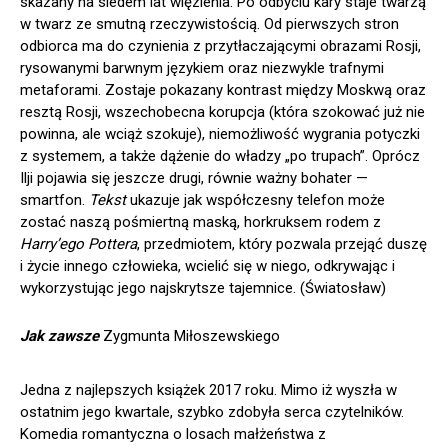
skazany na siedem lat więzienia. Po odbyciu kary staje twarzą
w twarz ze smutną rzeczywistością. Od pierwszych stron
odbiorca ma do czynienia z przytłaczającymi obrazami Rosji,
rysowanymi barwnym językiem oraz niezwykle trafnymi
metaforami. Zostaje pokazany kontrast między Moskwą oraz
resztą Rosji, wszechobecna korupcja (która szokować już nie
powinna, ale wciąż szokuje), niemożliwość wygrania potyczki
z systemem, a także dążenie do władzy „po trupach”. Oprócz
Ilji pojawia się jeszcze drugi, równie ważny bohater —
smartfon.
Tekst
ukazuje jak współczesny telefon może
zostać naszą pośmiertną maską, horkruksem rodem z
Harry’ego Pottera
, przedmiotem, który pozwala przejąć duszę
i życie innego człowieka, wcielić się w niego, odkrywając i
wykorzystując jego najskrytsze tajemnice. (Światosław)
Jak zawsze
Zygmunta Miłoszewskiego
Jedna z najlepszych książek 2017 roku. Mimo iż wyszła w
ostatnim jego kwartale, szybko zdobyła serca czytelników.
Komedia romantyczna o losach małżeństwa z