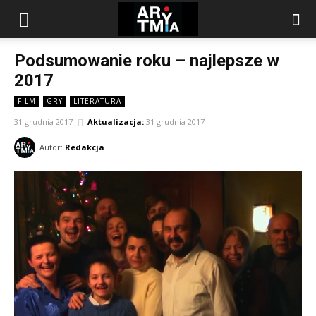
arytmia.eu
Podsumowanie roku – najlepsze w
2017
FILM
GRY
LITERATURA
31 grudnia 2017
Aktualizacja:
31 grudnia 2017
Autor:
Redakcja