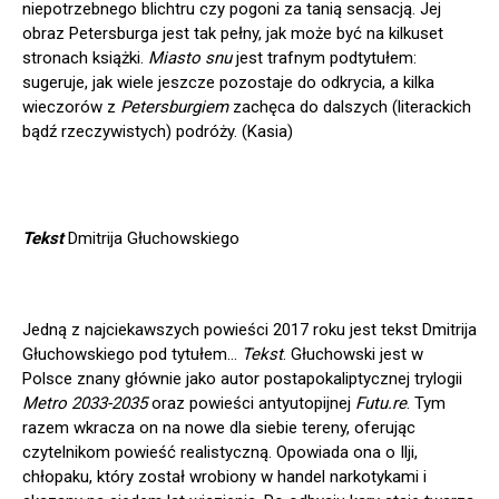
niepotrzebnego blichtru czy pogoni za tanią sensacją. Jej
obraz Petersburga jest tak pełny, jak może być na kilkuset
stronach książki.
Miasto snu
jest trafnym podtytułem:
sugeruje, jak wiele jeszcze pozostaje do odkrycia, a kilka
wieczorów z
Petersburgiem
zachęca do dalszych (literackich
bądź rzeczywistych) podróży. (Kasia)
Tekst
Dmitrija Głuchowskiego
Jedną z najciekawszych powieści 2017 roku jest tekst Dmitrija
Głuchowskiego pod tytułem…
Tekst
. Głuchowski jest w
Polsce znany głównie jako autor postapokaliptycznej trylogii
Metro 2033-2035
oraz powieści antyutopijnej
Futu.re
. Tym
razem wkracza on na nowe dla siebie tereny, oferując
czytelnikom powieść realistyczną. Opowiada ona o Ilji,
chłopaku, który został wrobiony w handel narkotykami i