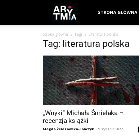
arytmia.eu
STRONA GŁÓWNA
Strona główna
Tagi
Literatura polska
Tag: literatura polska
„Wnyki” Michała Śmielaka –
recenzja książki
Magda Żelazowska-Sobczyk
-
9 stycznia 2022