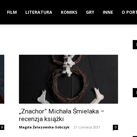
FILM
LITERATURA
KOMIKS
GRY
INNE
O POR
„Znachor” Michała Śmielaka –
recenzja książki
Magda Żelazowska-Sobczyk
-
21 czerwca 2021
0
0