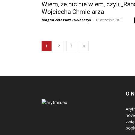
Wiem, że nic nie wiem, czyli „Ran
Wojciecha Chmielarza
Magda Żelazowska-Sobczyk
-
16 września 2019
1
2
3
O 
Aryt
nowo
zwią
popk