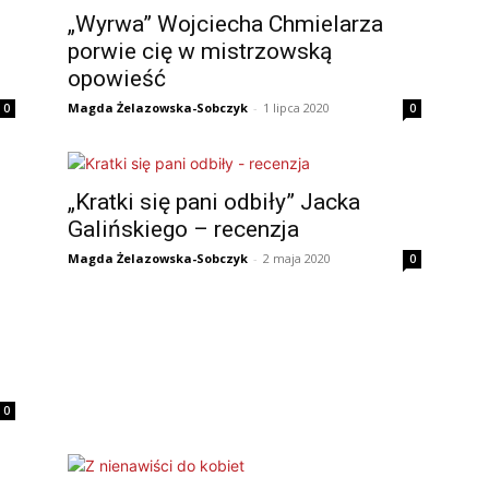
„Wyrwa” Wojciecha Chmielarza
porwie cię w mistrzowską
opowieść
Magda Żelazowska-Sobczyk
-
1 lipca 2020
0
0
„Kratki się pani odbiły” Jacka
Galińskiego – recenzja
Magda Żelazowska-Sobczyk
-
2 maja 2020
0
0