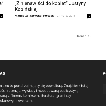
a”
„Z nienawiści do kobiet” Justyny
Kopińskiej
Magda Żelazowska-Sobczyk
-
21 marca 2018
0
0
Strona 1 z 3
NAS
P
mia.eu to portal zajmujący się popkulturą. Znajdziesz tutaj
ści, recenzje, wywiady i rozbudowaną publicystykę
zaną z filmem, komiksem, literaturą, grami czy
ulturowymi eventami.