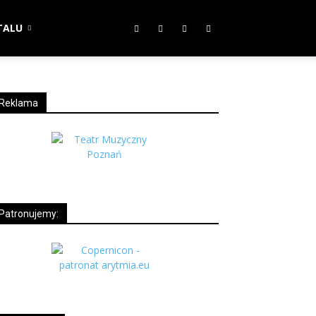
TALU
Reklama
Patronujemy: