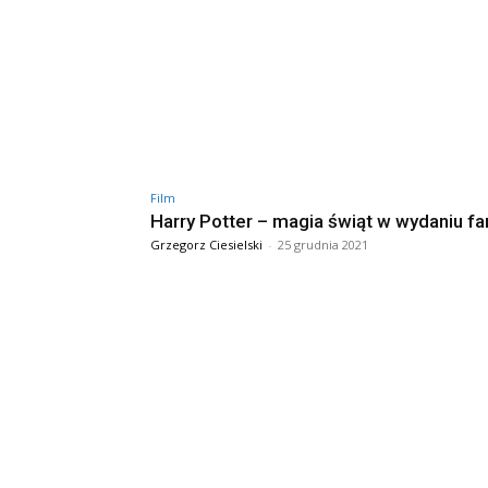
Film
Harry Potter – magia świąt w wydaniu fa
Grzegorz Ciesielski
-
25 grudnia 2021