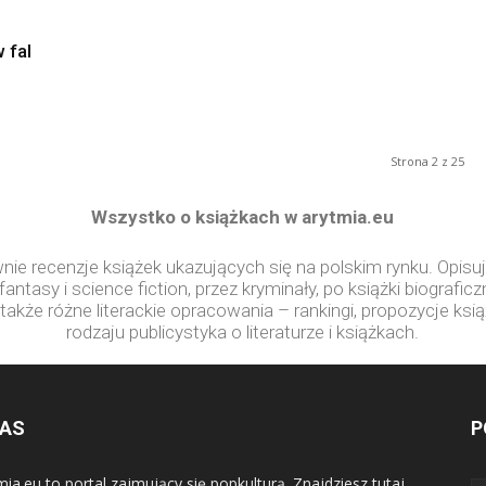
 fal
Strona 2 z 25
Wszystko o książkach w arytmia.eu
wnie recenzje książek ukazujących się na polskim rynku. Opisu
ntasy i science fiction, przez kryminały, po książki biografic
j także różne literackie opracowania – rankingi, propozycje ksi
rodzaju publicystyka o literaturze i książkach.
NAS
P
mia.eu to portal zajmujący się popkulturą. Znajdziesz tutaj