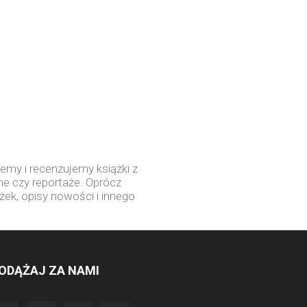
jemy i recenzujemy książki z
zne czy reportaże. Oprócz
ążek, opisy nowości i innego
ODĄŻAJ ZA NAMI