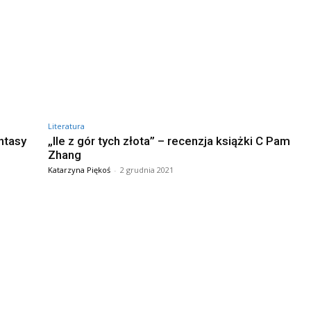
Literatura
ntasy
„Ile z gór tych złota” – recenzja książki C Pam
Zhang
Katarzyna Piękoś
-
2 grudnia 2021