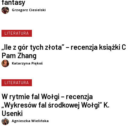
fantasy
Grzegorz Ciesielski
LITERATURA
„Ile z gór tych złota” – recenzja książki C
Pam Zhang
Katarzyna Piękoś
LITERATURA
W rytmie fal Wołgi – recenzja
„Wykresów fal środkowej Wołgi” K.
Usenki
Agnieszka Wielińska