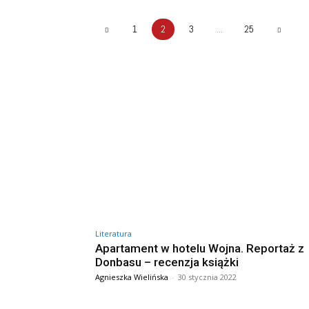
1
2
3
...
25
Literatura
Apartament w hotelu Wojna. Reportaż z
Donbasu – recenzja książki
Agnieszka Wielińska
-
30 stycznia 2022