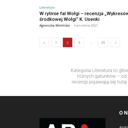
Literatura
W rytmie fal Wołgi – recenzja „Wykresów
środkowej Wołgi” K. Usenki
Agnieszka Wielińska
-
5 września 2021
...
1
2
3
25
Kategoria Literatura to głó
różnych gatunków – od fa
recenzji pojawiają się tuta
O 
Aryt