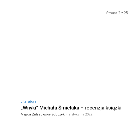
Strona 2 z 25
Literatura
„Wnyki” Michała Śmielaka – recenzja książki
Magda Żelazowska-Sobczyk
-
9 stycznia 2022